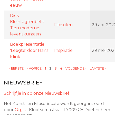
eeuw
Dick
Kleinlugtenbelt:
Filosofen
29 apr 202
Tien moderne
levenskunsten
Boekpresentatie
'Leegte' door Hans
Inspiratie
29 mei 202
Idink
« EERSTE
‹ VORIGE
1
2
3
4
VOLGENDE ›
LAATSTE »
PAGINA'S
NIEUWSBRIEF
Schrijf je in op onze Nieuwsbrief
Het Kunst- en Filosofiecafé wordt georganiseerd
door
Orgis
- Klootsemastraat 1
7009 CE
Doetinchem