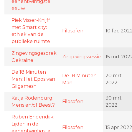
eenentwintigste
eeuw
Piek Visser-Knijff
met Smart city:
Filosofen
10 feb 202
ethiek van de
publieke ruimte
Zingevingsgesprek:
Zingevingssessie
15 mrt 202
Oekraïne
De 18 Minuten
De 18 Minuten
20 mrt
Man: Het Epos van
Man
2022
Gilgamesh
Katja Rodenburg:
30 mrt
Filosofen
Mens en/of Beest?
2022
Ruben Endendijk:
Lijden in de
Filosofen
15 apr 202
eenentwintigste