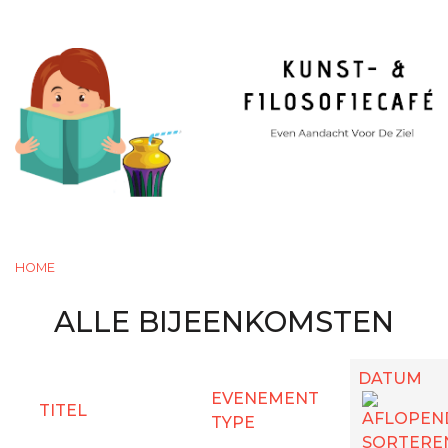
Overslaan
en
naar
de
inhoud
gaan
TOGGLE MENU VISIBILIT
HOME
ALLE BIJEENKOMSTEN
DATUM
EVENEMENT
TITEL
TYPE