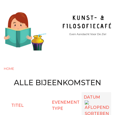
Overslaan
en
naar
de
inhoud
gaan
TOGGLE MENU VISIBILIT
HOME
ALLE BIJEENKOMSTEN
DATUM
EVENEMENT
TITEL
TYPE