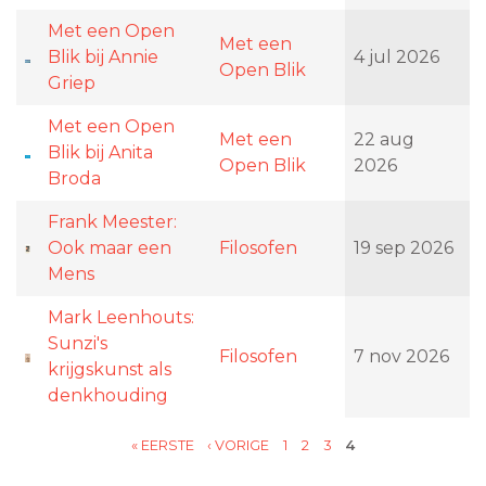
Met een Open
Met een
Blik bij Annie
4 jul 2026
Open Blik
Griep
Met een Open
Met een
22 aug
Blik bij Anita
Open Blik
2026
Broda
Frank Meester:
Ook maar een
Filosofen
19 sep 2026
Mens
Mark Leenhouts:
Sunzi's
Filosofen
7 nov 2026
krijgskunst als
denkhouding
« EERSTE
‹ VORIGE
1
2
3
4
PAGINA'S