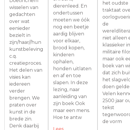
Doetinchem
het oudste
dierenleed. En
wisselen van
traktaat ov
ondertussen
gedachten
oorlogvoeri
moeten we óók
over wat
de
nog een beetje
eenieder
wereldlitera
aardig blijven
bezielt in
niet alleen
voor elkaar,
zijn/haar//hun
klassieker i
brood kopen,
kunstbeleving
militaire filo
kinderen
c.q.
maar ook e
ophalen,
creatieproces.
boek van wi
honden uitlaten
Het delen van
dat zich bu
en af en toe
visies kan
het slagvel
slapen. In deze
iedereen
doen gelde
lezing, naar
verder
Velen kenn
aanleiding van
brengen. We
2500 jaar 
zijn boek Ook
praten over
tekst
maar een mens.
kunst in de
tegenwoord
Hoe te antw
brede zin.
de vorm
Denk daarbij
Lees