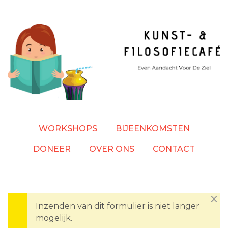
Overslaan
en
naar
de
inhoud
gaan
WORKSHOPS
BIJEENKOMSTEN
DONEER
OVER ONS
CONTACT
Dism
Inzenden van dit formulier is niet langer
WAARSCHUWINGSBERICHT
mogelijk.