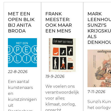
MET EEN
FRANK
MARK
OPEN BLIK
MEESTER:
LEENHOU
BIJ ANITA
OOK MAAR
SUNZI'S
BRODA
EEN MENS
KRIJGSK
ALS
DENKHO
22-8-2026
19-9-2026
Een aantal
We voelen ons
kunstenaars
7-11-2026
verantwoordelijk
en
voor alles:
kunstzinnigen
Sunzi’s Kun
klimaat, oorlog,
uit
het oorlogv
onrecht,