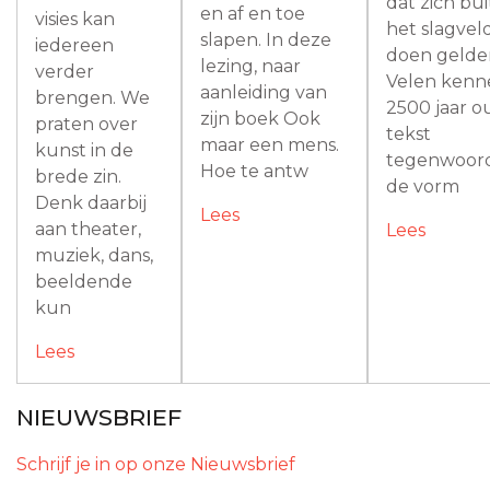
dat zich bu
en af en toe
visies kan
het slagvel
slapen. In deze
iedereen
doen gelde
lezing, naar
verder
Velen kenn
aanleiding van
brengen. We
2500 jaar 
zijn boek Ook
praten over
tekst
maar een mens.
kunst in de
tegenwoord
Hoe te antw
brede zin.
de vorm
Denk daarbij
Lees
aan theater,
Lees
muziek, dans,
beeldende
kun
Lees
NIEUWSBRIEF
Schrijf je in op onze Nieuwsbrief