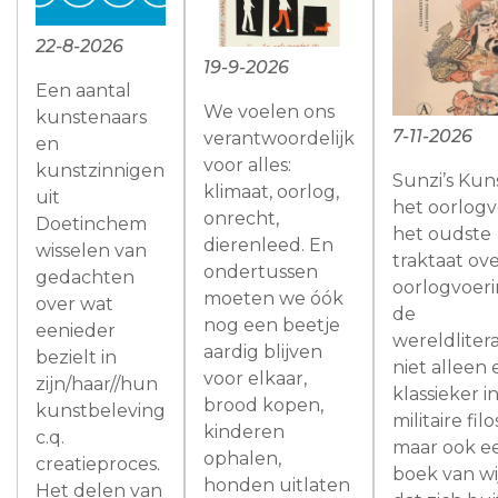
22-8-2026
19-9-2026
Een aantal
We voelen ons
kunstenaars
7-11-2026
verantwoordelijk
en
voor alles:
kunstzinnigen
Sunzi’s Kun
klimaat, oorlog,
uit
het oorlogv
onrecht,
Doetinchem
het oudste
dierenleed. En
wisselen van
traktaat ov
ondertussen
gedachten
oorlogvoeri
moeten we óók
over wat
de
nog een beetje
eenieder
wereldlitera
aardig blijven
bezielt in
niet alleen
voor elkaar,
zijn/haar//hun
klassieker i
brood kopen,
kunstbeleving
militaire filo
kinderen
c.q.
maar ook e
ophalen,
creatieproces.
boek van wi
honden uitlaten
Het delen van