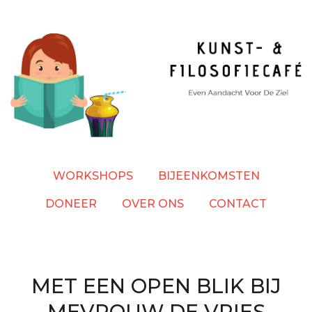
Overslaan
en
naar
de
inhoud
gaan
WORKSHOPS
BIJEENKOMSTEN
DONEER
OVER ONS
CONTACT
MET EEN OPEN BLIK BIJ
MEVROUW DE VRIES