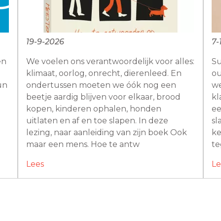
19-9-2026
7-
en
We voelen ons verantwoordelijk voor alles:
Su
n
klimaat, oorlog, onrecht, dierenleed. En
ou
un
ondertussen moeten we óók nog een
we
beetje aardig blijven voor elkaar, brood
kl
kopen, kinderen ophalen, honden
ee
uitlaten en af en toe slapen. In deze
sl
lezing, naar aanleiding van zijn boek Ook
ke
maar een mens. Hoe te antw
te
Lees
Le