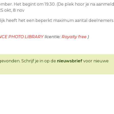
mber. Het begint om 19.30. (De plek hoor je na aanmeld
25 okt, 8 nov
elijk heeft het een beperkt maximum aantal deelnemer
ENCE PHOTO LIBRARY
licentie:
Royalty free
)
evonden. Schrijf je in op de
nieuwsbrief
voor nieuwe