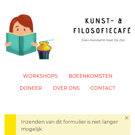
Overslaan
en
naar
de
inhoud
gaan
WORKSHOPS
BIJEENKOMSTEN
DONEER
OVER ONS
CONTACT
Dism
Inzenden van dit formulier is niet langer
WAARSCHUWINGSBERICHT
mogelijk.