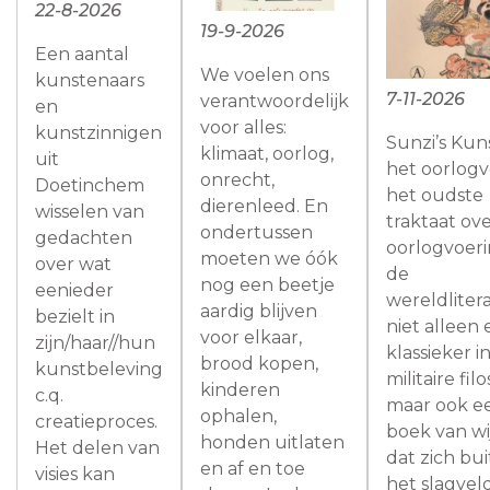
22-8-2026
19-9-2026
Een aantal
We voelen ons
kunstenaars
7-11-2026
verantwoordelijk
en
voor alles:
kunstzinnigen
Sunzi’s Kun
klimaat, oorlog,
uit
het oorlogv
onrecht,
Doetinchem
het oudste
dierenleed. En
wisselen van
traktaat ov
ondertussen
gedachten
oorlogvoeri
moeten we óók
over wat
de
nog een beetje
eenieder
wereldlitera
aardig blijven
bezielt in
niet alleen
voor elkaar,
zijn/haar//hun
klassieker i
brood kopen,
kunstbeleving
militaire filo
kinderen
c.q.
maar ook e
ophalen,
creatieproces.
boek van wi
honden uitlaten
Het delen van
dat zich bu
en af en toe
visies kan
het slagvel