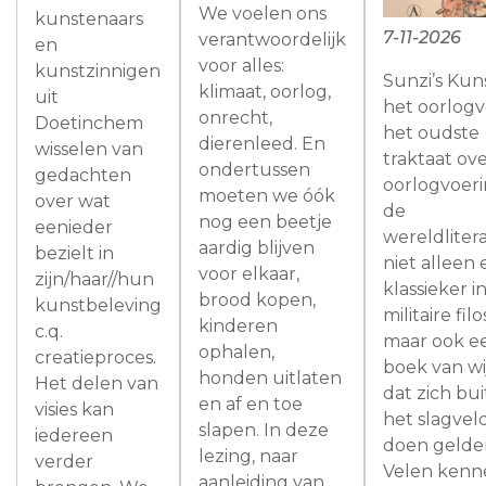
We voelen ons
kunstenaars
7-11-2026
verantwoordelijk
en
voor alles:
kunstzinnigen
Sunzi’s Kun
klimaat, oorlog,
uit
het oorlogv
onrecht,
Doetinchem
het oudste
dierenleed. En
wisselen van
traktaat ov
ondertussen
gedachten
oorlogvoeri
moeten we óók
over wat
de
nog een beetje
eenieder
wereldlitera
aardig blijven
bezielt in
niet alleen
voor elkaar,
zijn/haar//hun
klassieker i
brood kopen,
kunstbeleving
militaire filo
kinderen
c.q.
maar ook e
ophalen,
creatieproces.
boek van wi
honden uitlaten
Het delen van
dat zich bu
en af en toe
visies kan
het slagvel
slapen. In deze
iedereen
doen gelde
lezing, naar
verder
Velen kenn
aanleiding van