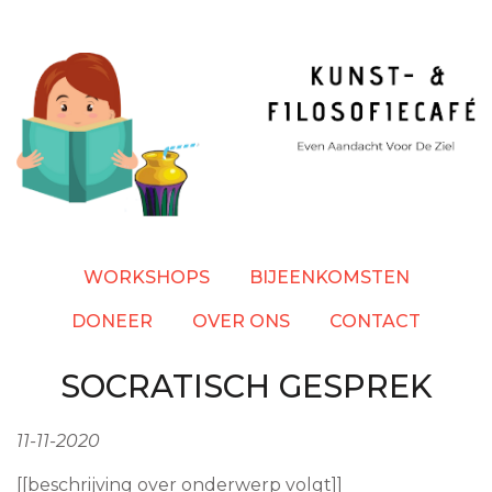
Overslaan
en
naar
de
inhoud
gaan
WORKSHOPS
BIJEENKOMSTEN
DONEER
OVER ONS
CONTACT
SOCRATISCH GESPREK
11-11-2020
[[beschrijving over onderwerp volgt]]