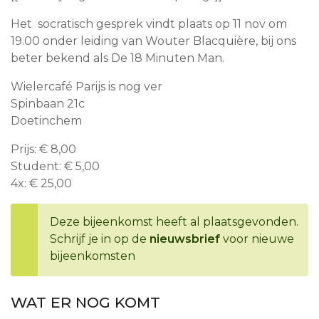
Het socratisch gesprek vindt plaats op 11 nov om
19.00 onder leiding van Wouter Blacquière, bij ons
beter bekend als De 18 Minuten Man.
Wielercafé Parijs is nog ver
Spinbaan 21c
Doetinchem
Prijs: € 8,00
Student: € 5,00
4x: € 25,00
Deze bijeenkomst heeft al plaatsgevonden.
Schrijf je in op de
nieuwsbrief
voor nieuwe
bijeenkomsten
WAT ER NOG KOMT