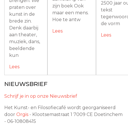
brengen. We
2500 jaar 
zijn boek Ook
praten over
tekst
maar een mens.
kunst in de
tegenwoord
Hoe te antw
brede zin.
de vorm
Denk daarbij
Lees
aan theater,
Lees
muziek, dans,
beeldende
kun
Lees
NIEUWSBRIEF
Schrijf je in op onze Nieuwsbrief
Het Kunst- en Filosofiecafé wordt georganiseerd
door
Orgis
- Klootsemastraat 1
7009 CE
Doetinchem
- 06-10808415