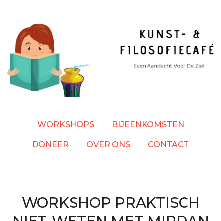
Overslaan
en
naar
de
inhoud
gaan
WORKSHOPS
BIJEENKOMSTEN
DONEER
OVER ONS
CONTACT
WORKSHOP PRAKTISCH
NIET-WETEN MET MIRDAN