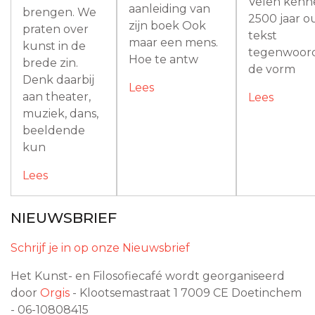
Velen kenn
aanleiding van
brengen. We
2500 jaar 
zijn boek Ook
praten over
tekst
maar een mens.
kunst in de
tegenwoord
Hoe te antw
brede zin.
de vorm
Denk daarbij
Lees
aan theater,
Lees
muziek, dans,
beeldende
kun
Lees
NIEUWSBRIEF
Schrijf je in op onze Nieuwsbrief
Het Kunst- en Filosofiecafé wordt georganiseerd
door
Orgis
- Klootsemastraat 1
7009 CE
Doetinchem
- 06-10808415