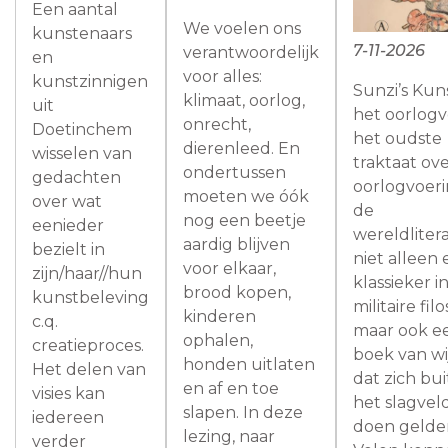
Een aantal
We voelen ons
kunstenaars
7-11-2026
verantwoordelijk
en
voor alles:
kunstzinnigen
Sunzi’s Kun
klimaat, oorlog,
uit
het oorlogv
onrecht,
Doetinchem
het oudste
dierenleed. En
wisselen van
traktaat ov
ondertussen
gedachten
oorlogvoeri
moeten we óók
over wat
de
nog een beetje
eenieder
wereldlitera
aardig blijven
bezielt in
niet alleen
voor elkaar,
zijn/haar//hun
klassieker i
brood kopen,
kunstbeleving
militaire filo
kinderen
c.q.
maar ook e
ophalen,
creatieproces.
boek van wi
honden uitlaten
Het delen van
dat zich bu
en af en toe
visies kan
het slagvel
slapen. In deze
iedereen
doen gelde
lezing, naar
verder